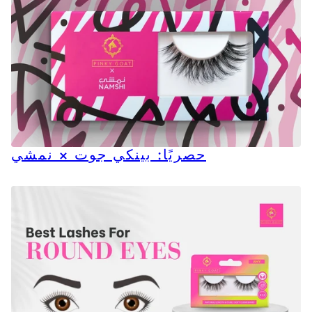
حصريًا: بينكي جوت × نمشي